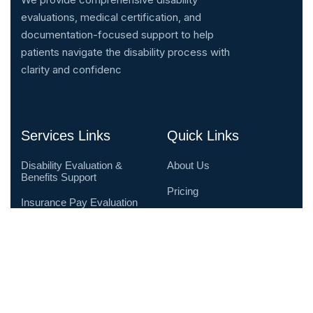
evaluations, medical certification, and
documentation-focused support to help
patients navigate the disability process with
clarity and confidenc
Services Links
Quick Links
Disability Evaluation &
About Us
Benefits Support
Pricing
Insurance Pay Evaluation
& Advocacy
Testimonials
Telehealth Disability
Contact Us
Evaluations
Protective Supervision for
Autism (IHSS)