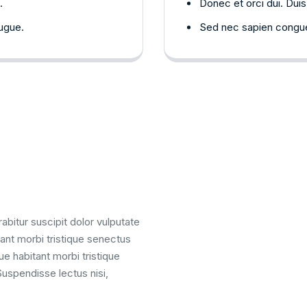
.
Donec et orci dui. Duis 
ugue.
Sed nec sapien congue,
abitur suscipit dolor vulputate
tant morbi tristique senectus
e habitant morbi tristique
uspendisse lectus nisi,