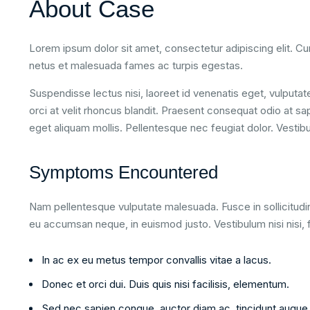
About Case
Lorem ipsum dolor sit amet, consectetur adipiscing elit. Cur
netus et malesuada fames ac turpis egestas.
Suspendisse lectus nisi, laoreet id venenatis eget, vulputa
orci at velit rhoncus blandit. Praesent consequat odio at sa
eget aliquam mollis. Pellentesque nec feugiat dolor. Vestib
Symptoms Encountered
Nam pellentesque vulputate malesuada. Fusce in sollicitudin
eu accumsan neque, in euismod justo. Vestibulum nisi nisi
In ac ex eu metus tempor convallis vitae a lacus.
Donec et orci dui. Duis quis nisi facilisis, elementum.
Sed nec sapien congue, auctor diam ac, tincidunt augue