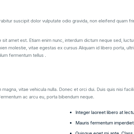
abitur suscipit dolor vulputate odio gravida, non eleifend quam fri
te sit amet est. Etiam enim nunc, interdum dictum neque sed, luct
pien molestie, vitae egestas ex cursus Aliquam id libero porta, ultr
ulum fermentum tellus .
 magna, vitae vehicula nulla. Donec et orci dui. Duis quis nisi fac
, fermentum ac arcu eu, porta bibendum neque.
Integer laoreet libero at le
Mauris fermentum imperdiet 
.
Quisque eget mi ante. Class a