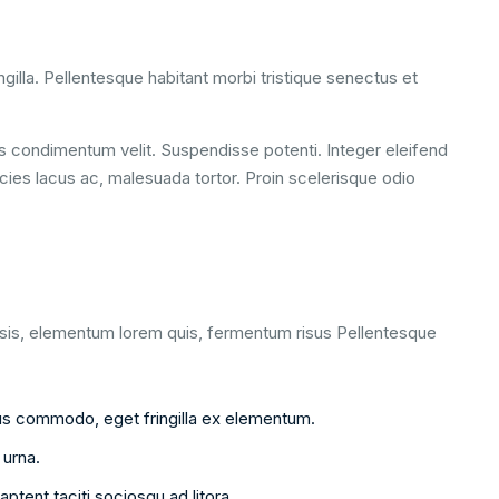
ngilla. Pellentesque habitant morbi tristique senectus et
us condimentum velit. Suspendisse potenti. Integer eleifend
icies lacus ac, malesuada tortor. Proin scelerisque odio
ilisis, elementum lorem quis, fermentum risus Pellentesque
ctus commodo, eget fringilla ex elementum.
urna.
ptent taciti sociosqu ad litora.